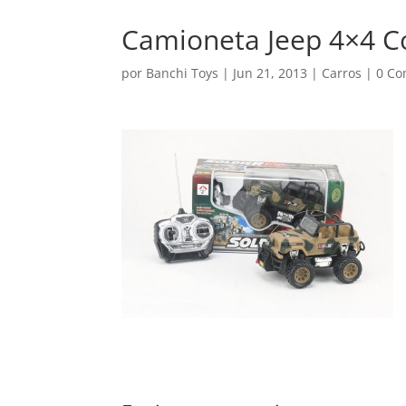
Camioneta Jeep 4×4 C
por
Banchi Toys
|
Jun 21, 2013
|
Carros
|
0 Co