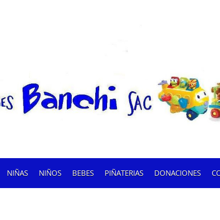
NIÑAS
NIÑOS
BEBES
PIÑATERIAS
DONACIONES
C