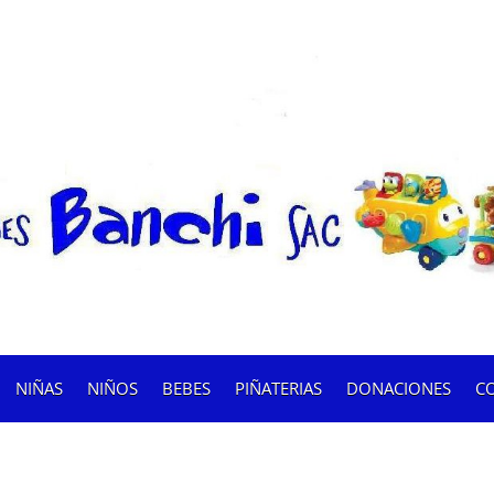
NIÑAS
NIÑOS
BEBES
PIÑATERIAS
DONACIONES
C