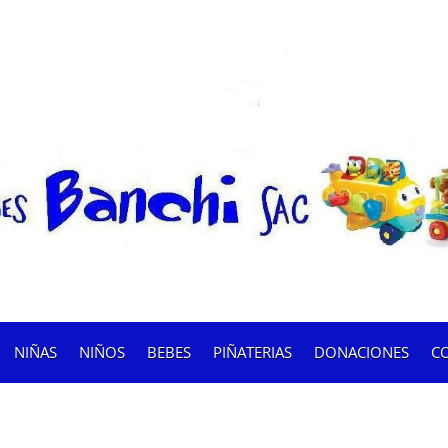
NIÑAS
NIÑOS
BEBES
PIÑATERIAS
DONACIONES
C